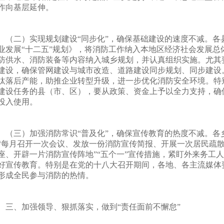
作向基层延伸。
二）实现规划建设“同步化”，确保基础建设的速度不减。各
业发展“十二五”规划》，将消防工作纳入本地区经济社会发展总
防供水、消防装备等内容纳入城乡规划，并认真组织实施。尤其
建设，确保管网建设与城市改造、道路建设同步规划、同步建设
汰落后产能，助推企业转型升级，进一步优化消防安全环境。特
建设任务的县（市、区），要从政策、资金上予以全力支持，确
投入使用。
三）加强消防常识“普及化”，确保宣传教育的热度不减。各
“每月召开一次会议、发放一份消防宣传简报、开展一次居民疏
座、开辟一片消防宣传阵地”“五个一”宣传措施，紧盯外来务工人
好宣传教育。特别是在党的十八大召开期间，各地、各主流媒体
形成全民参与消防的热情。
、加强领导、狠抓落实，做到“责任面前不懈怠”