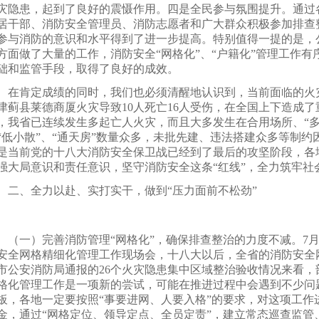
灾隐患，起到了良好的震慑作用。四是全民参与氛围提升。通过
居干部、消防安全管理员、消防志愿者和广大群众积极参加排查
参与消防的意识和水平得到了进一步提高。特别值得一提的是，
方面做了大量的工作，消防安全“网格化”、“户籍化”管理工作
础和监管手段，取得了良好的成效。
肯定成绩的同时，我们也必须清醒地认识到，当前面临的火灾
津蓟县莱德商厦火灾导致10人死亡16人受伤，在全国上下造成了
，我省已连续发生多起亡人火灾，而且大多发生在合用场所、“多
“低小散”、“通天房”数量众多，未批先建、违法搭建众多等制
是当前党的十八大消防安全保卫战已经到了最后的攻坚阶段，各
强大局意识和责任意识，坚守消防安全这条“红线”，全力筑牢社会
、全力以赴、实打实干，做到“压力面前不松劲”
一）完善消防管理“网格化”，确保排查整治的力度不减。7月
安全网格精细化管理工作现场会，十八大以后，全省的消防安全
市公安消防局通报的26个火灾隐患集中区域整治验收情况来看
格化管理工作是一项新的尝试，可能在推进过程中会遇到不少问
板，各地一定要按照“事要进网、人要入格”的要求，对这项工作
金，通过“网格定位、领导定点、全员定责”，建立常态巡查监管