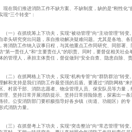
在我们推进消防工作不缺方案、不缺制度，缺的是“刚性化”
实现“三个转变”：
一）在抓统筹上下功夫，实现“被动管理”向“主动管理”转变
自牵头研究突出问题，亲自推动解决疑难问题。尤其是各地、各
，将消防工作纳入议事日程，与其他重点工作同研究、同部署、
防“第一责任人”和“主要责任人”的职责。同时，要督促相关社
体的管理人，承担主体责任，督促做到“安全自查、隐患自除、责
二）在抓网格上下功夫，实现“机构专管”向“群防群治”转变。
理解和支持是我们消防工作最坚强的后盾。要通过“消防网格”来
区、村居干部、消防志愿者、物业管理人员、保安队员等力量，
管理、坚持日常开展消防提示、坚持日常排险除患，探索出一条消
路径。公安消防部门要积极指导好各乡镇（街道、功能区）的专
形式消防力量。
三）在抓督考上下功夫，实现“突击整治”向“常态管理”转变