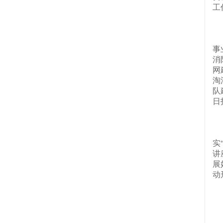
工
（
事
消
网
淘
队
日
（
实
讲
展
动
三