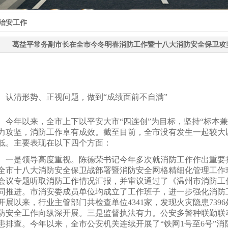
治安工作
葛益平常务副市长在全市今冬明春消防工作暨十八大消防安全保卫攻
、认清形势、正视问题，做到“成绩面前不自满”
年以来，全市上下以平安大市“四连创”为目标，坚持“标本兼
力攻坚，消防工作卓有成效。截至目前，全市没有发生一起较大
低。主要表现在以下四个方面：
是领导高度重视。陈德荣书记今年多次就消防工作作出重要批
全市十八大消防安全保卫战部署暨消防安全网格精细化管理工作现场
会议专题听取消防工作情况汇报，并审议通过了《温州市消防工
同推进。市消安委成员单位均成立了工作班子，进一步强化消防
开展以来，行业主管部门共检查单位4341家，发现火灾隐患7396
防安全工作向纵深开展。三是监督执法有力。公安多警种联勤联
患排查。今年以来，全市公安机关连续开展了“铁网1号至6号”