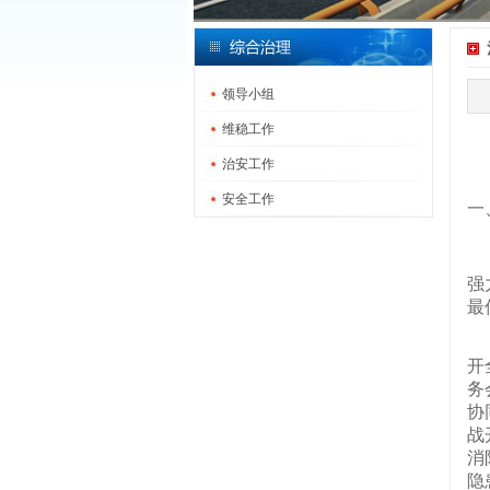
领导小组
维稳工作
治安工作
安全工作
一
今
强
最
一
开
务
协
战
消
隐