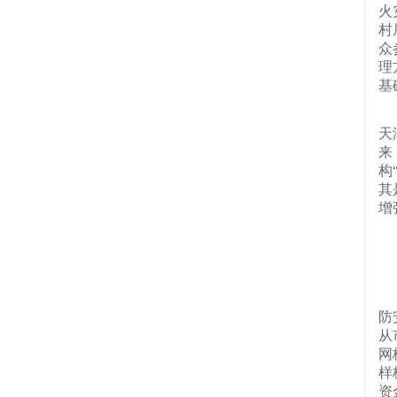
火
村
众
理
基
在
天
来
构
其
增
二
（
防
从
网
样
资