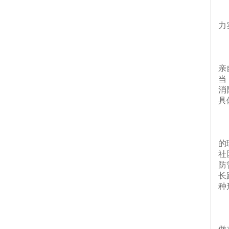
现
力
（
亲
当
消
具
（
的
社
防
长
种
（