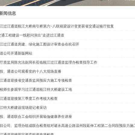
新闻信息
江过江通道瓯江大桥南引桥第六~八联箱梁设计变更获省交通运输厅批复
交通工程建设一线慰问演出”走进过江通道
江过江通道房建、绿化施工图设计审查会在杭召开
道公司开通新版网站
厅质监局陈允法副局长莅临瓯江过江通道监理办检查指导工作
投、通道公司观看党的十八大现场直播
江通道迎接省交通质监局预应力施工专项检查
校师生参观学习过江通道瓯江特大桥建设工地
江通道迎接第三季度工作考核大检查
江特大桥建设现场迎记者采访
投、通道联合工会组织开展瑜伽健康养生讲座
目公司、监理办组成联合检查组对诸永高速公路温州段延伸工程第二合同段预应力施
江通道迎接固定资产投资专项检查