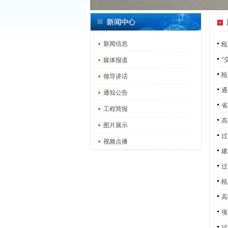
新闻信息
瓯
“
媒体报道
瓯
领导讲话
通
通知公告
省
工程简报
高
图片展示
过
视频点播
建
过
瓯
高
项
过